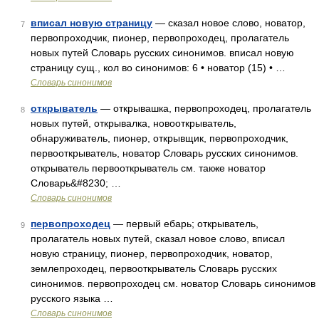
вписал новую страницу
— сказал новое слово, новатор,
7
первопроходчик, пионер, первопроходец, пролагатель
новых путей Словарь русских синонимов. вписал новую
страницу сущ., кол во синонимов: 6 • новатор (15) • …
Словарь синонимов
открыватель
— открывашка, первопроходец, пролагатель
8
новых путей, открывалка, новооткрыватель,
обнаруживатель, пионер, открывщик, первопроходчик,
первооткрыватель, новатор Словарь русских синонимов.
открыватель первооткрыватель см. также новатор
Словарь&#8230; …
Словарь синонимов
первопроходец
— первый ебарь; открыватель,
9
пролагатель новых путей, сказал новое слово, вписал
новую страницу, пионер, первопроходчик, новатор,
землепроходец, первооткрыватель Словарь русских
синонимов. первопроходец см. новатор Словарь синонимов
русского языка …
Словарь синонимов