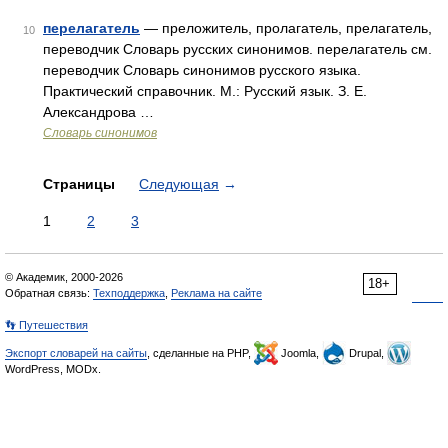
перелагатель
— преложитель, пролагатель, прелагатель,
10
переводчик Словарь русских синонимов. перелагатель см.
переводчик Словарь синонимов русского языка.
Практический справочник. М.: Русский язык. З. Е.
Александрова …
Словарь синонимов
Страницы
Следующая
→
1
2
3
© Академик, 2000-2026
18+
Обратная связь:
Техподдержка
,
Реклама на сайте
👣 Путешествия
Экспорт словарей на сайты
, сделанные на PHP,
Joomla,
Drupal,
WordPress, MODx.