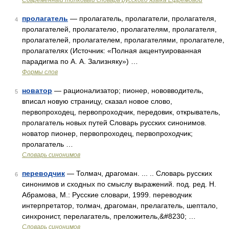
Современный толковый словарь русского языка Ефремовой
пролагатель
— пролагатель, пролагатели, пролагателя,
4
пролагателей, пролагателю, пролагателям, пролагателя,
пролагателей, пролагателем, пролагателями, пролагателе,
пролагателях (Источник: «Полная акцентуированная
парадигма по А. А. Зализняку») …
Формы слов
новатор
— рационализатор; пионер, нововводитель,
5
вписал новую страницу, сказал новое слово,
первопроходец, первопроходчик, передовик, открыватель,
пролагатель новых путей Словарь русских синонимов.
новатор пионер, первопроходец, первопроходчик;
пролагатель …
Словарь синонимов
переводчик
— Толмач, драгоман. ... .. Словарь русских
6
синонимов и сходных по смыслу выражений. под. ред. Н.
Абрамова, М.: Русские словари, 1999. переводчик
интерпретатор, толмач, драгоман, прелагатель, шептало,
синхронист, перелагатель, преложитель,&#8230; …
Словарь синонимов